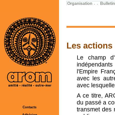
Organisation
Bulleti
- -
Les action
Le champ d'
indépendants 
l'Empire Fran
avec les autr
avec lesquelle
A ce titre, A
du passé a con
Contacts
transmet des 
Adhésion