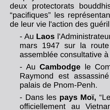
deux protectorats bouddh
“pacifiques” les représentan
de leur vie l'action des guér
- Au
Laos
l'Administrateu
mars 1947 sur la route
assemblée consultative à 
- Au
Cambodge
le Comm
Raymond est assassiné
palais de Pnom-Penh.
- Dans les
pays Moï,
“Le
officiellement au Viet