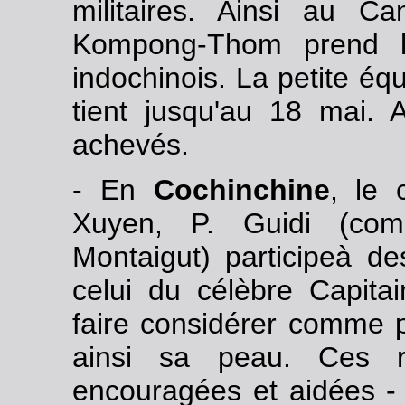
militaires. Ainsi au C
Kompong-Thom prend l
indochinois. La petite équ
tient jusqu'au 18 mai. As
achevés.
- En
Cochinchine
, le 
Xuyen, P. Guidi (co
Montaigut) participeà d
celui du célèbre Capitai
faire considérer comme p
ainsi sa peau. Ces ré
encouragées et aidées - f