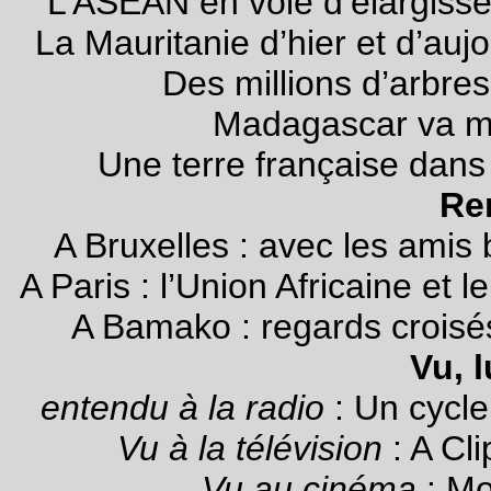
L’ASEAN en voie d’élargis
La Mauritanie d’hier et d’auj
Des millions d’arbres
Madagascar va m
Une terre française dans 
Re
A Bruxelles : avec les amis 
A Paris : l’Union Africaine e
A Bamako : regards croisés
Vu, 
entendu à la radio
: Un cycle
Vu à la télévision
: A Cl
Vu au cinéma
: Mo